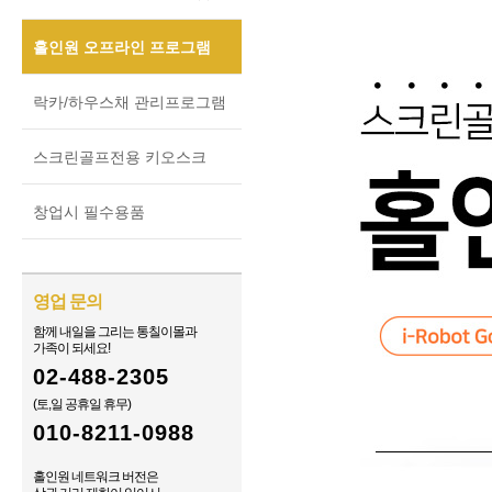
홀인원 오프라인 프로그램
락카/하우스채 관리프로그램
스크린골프전용 키오스크
창업시 필수용품
영업 문의
함께 내일을 그리는 통칠이몰과
가족이 되세요!
02-488-2305
(토,일 공휴일 휴무)
010-8211-0988
홀인원 네트워크 버전은