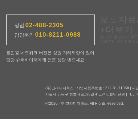
보도자료
02-488-2305
영업
+더보기
010-8211-0988
담당문의
[보도] 서울경제tv 8월
서빙로봇, 하이오더 특
홀인원 네트워크 버전은 상권 거리제한이 있어
담당 슈퍼바이저에게 전문 상담 받으세요.
(주)고려디지웍스 | 사업자등록번호 : 212-81-71368 | 대
서울시 강동구 천호대로198길 4 고려IC빌딩 전관 | TEL : 02-476-
ⓒ2020. (주)고려디지웍스. All Rights Reserved.