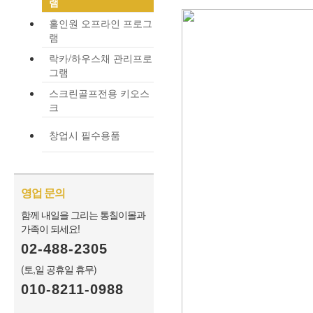
램
홀인원 오프라인 프로그
램
락카/하우스채 관리프로
그램
스크린골프전용 키오스
크
창업시 필수용품
영업 문의
함께 내일을 그리는 통칠이몰과
가족이 되세요!
02-488-2305
(토,일 공휴일 휴무)
010-8211-0988