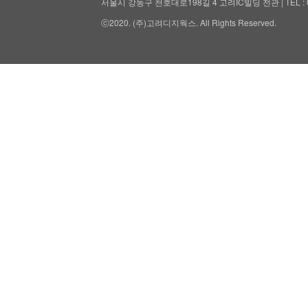
서울시 강동구 천호대로198길 4 고려IC빌딩 전관 | TEL : 02-476-
ⓒ2020. (주)고려디지웍스. All Rights Reserved.