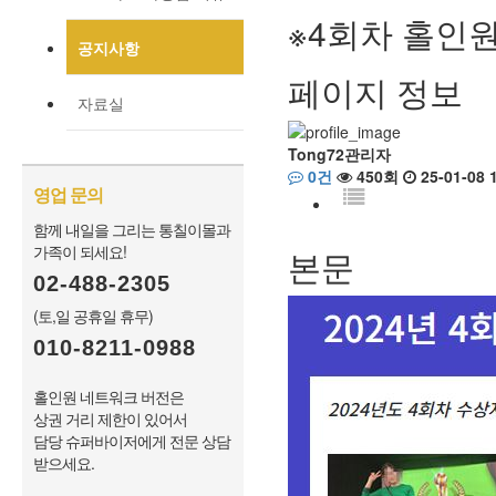
※4회차 홀인
공지사항
페이지 정보
자료실
Tong72관리자
0건
450회
25-01-08 
영업 문의
함께 내일을 그리는 통칠이몰과
가족이 되세요!
본문
02-488-2305
(토,일 공휴일 휴무)
010-8211-0988
홀인원 네트워크 버전은
상권 거리 제한이 있어서
담당 슈퍼바이저에게 전문 상담
받으세요.